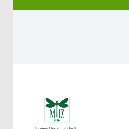
wide effects. J. Ornith. 161:803–817
7. Kubacka J. & Cichoń M. 2020. An i
https://doi.org/10.1007/s10211-020
8. Kubacka J., Gerlée A., Foucher J.
Trypanosoma
is related to landscap
9. Grzędzicka E. & Kubacka J. 2018.
offspring. J. Ornith. 159:761–770 ht
10. Kubacka J., Oppel S., Dyrcz A.,
Acrocephalus paludicol
a. Bird Cons.
Nasze wydawnictwa