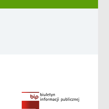
ing survival and has sex-specific effects on offspring
asitism in a threatened marshland passerine: infectio
046
https://doi.org/10.1017/S0031182019000350
tal immunisation of Great Tit and Eurasian Blue Tit 
. 2014. Effect of mowing on productivity in the enda