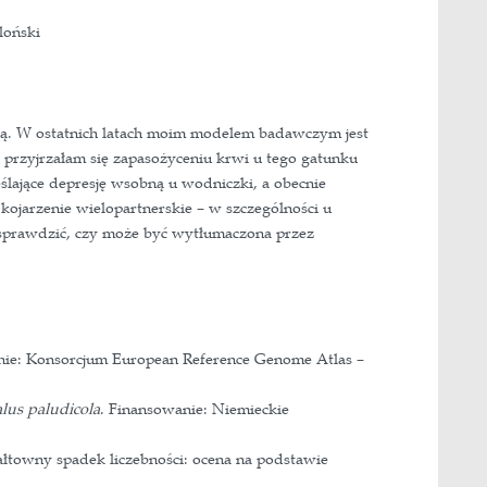
k o Środowisku, Uniwersytet Jagielloński