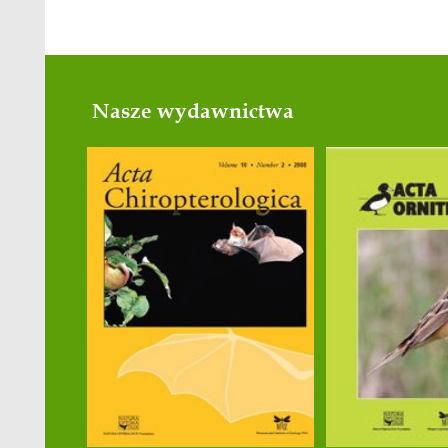
Wybrane publikacje
1. Kubacka J., Dubiec A., Arantes L.
and avian malaria infection in
Acroc
https://doi.org/10.1093/ornitholo
2. Wołoszkiewicz J., Kubacka J. & K
western range limit. Bird Cons. Int.
3. Kubacka J., Dubiec A., Korb J., S
high gene flow in the Aquatic Warbl
https://doi.org/10.1111/ibi.13250
4. Mc Cartney A.M., Formenti G., Mou
biodiversity genomics. npj Biodivers
5. Osiejuk T.S. & Kubacka J. 2023. M
https://doi.org/10.1038/s41598-023
6. Kubacka J., Podmokła E., Korb J. 