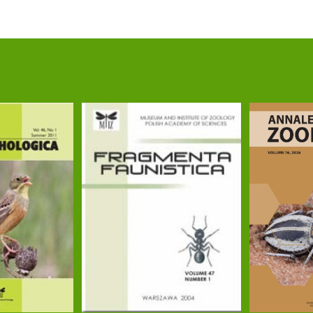
S., Herdegen-Radwan M., Mazzoni C.J., Sparmann S. & 
ephalus paludicola
(Aquatic Warbler), a promiscuous 
gy/ukae045
loskowski J. 2024. Breeding ecology of the globally 
 34:e40
https://doi.org/10.1017/S0959270924000352
alewski V., Dyrcz A., Foucher J., Giessing B., Leisl
er (
Acrocephalus paludicola
), a threatened marshlan
ton A., (...) Kubacka J., (...) & Mazzoni, C. 2024. 
ity 3(1):28
https://doi.org/10.1038/s44185-024-00054
ale song of the Aquatic Warbler, a promiscuous bird w
-33001-9
& Dubiec A. 2020. Heterozygosity and fitness in a thr