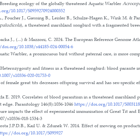
 the Aquatic Warbler
Acrocephalus paludicola in Easte
oduktywność lęgową wodniczki. Finansowanie: Ogó
on the courtship song in the Zebra Finch. Finansowan
on reproductive output in the Great Tit. Finansowani
ka oraz warunków środowiska na wybór ryzyka, czyli
oinformatyka i analiza wielkoskalowych danych bio
ary Biology course, Berlin, Niemcy
peciation Genomics, Cesky Krumlov, Czechy
 Krumlov, Czechy
nalysis, University of Edinburgh, Wielka Brytania