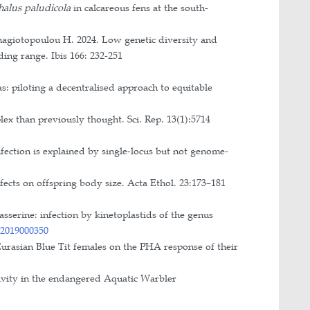
rn Poland. Finansowanie: British Ornithologists Uni
lnopolskie Towarzystwo Ochrony Ptaków.
ie: Uniwersytet Jagielloński
e: Uniwersytet Jagielloński
 zmienności zysku podczas żerowania, u sikor żeruj
medycznych, Interdyscyplinarne Centrum Modelowani