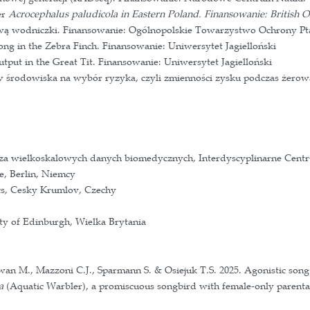
mują ekologię, ekologię ewolucyjną i ochronę ptak
, rzadki gatunek ptaka o bardzo ciekawej biologii 
acowanej na podstawie markerów mikrosatelitarnych.
omiki populacyjnej. W przyszłości planuję zbadać, 
zych. Chciałabym także przyjrzeć się zmienności s
ozrodczych.
 Warbler inbreeding and population genomics using 
iss Institute of Bioinformatics.
y fragmented habitat? - Population genetics of the v
).
unikanie wsobności u wodniczki
Acrocephalus paludi
kwencjonowania nowej generacji (RADseq). Finans