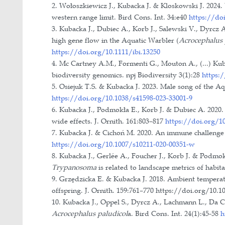
4. 2014-2015 Population genetics of
5. 2011-2014 Wpływ koszenia na pr
6. 2010 Effects of immune challenge 
7. 2009 Effects of immune challenge 
8. 2006-2008 Wpływ kondycji osobni
Komitet Badań Naukowych.
Odbyte kursy
2024-2025 Omics Data Science – Bi
2019 8th Programming for Evolution
2018 Workshop on Population and S
2017 Workshop on Genomics, Cesky
2016 Introduction to RAD-seq Data A