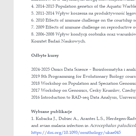
Moje zainteresowania badawcze obej
wodniczka
Acrocephalus paludicola
oraz różnorodności genetycznej osz
prowadzę dwa projekty z zakresu gen
gatunków nietworzących par rozrodc
obecność alternatywnych strategii r
Granty i projekty
1. 2024-2025 Insights into Aquatic
Biodiversity Genomics Europe oraz Sw
2. 2023-2025 Survival in an extremel
Towarzystwo Ornitologiczne (DO-G
3. 2016-2019 Depresja wsobna oraz 
markerów SNP uzyskanych drogą se