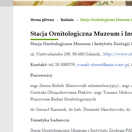
Strona główna
Badania
Stacja Orn
Stacja Ornitologiczna 
Stacja Ornitologiczna Muzeum i I
ul. Nadwiślańska 108, 80-680 Gdań
Kontakt:
tel. 58 3080759,
e-mail: sto