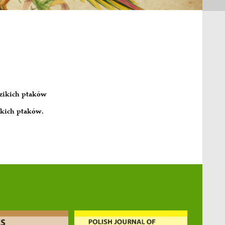
Zapytania Ofertowe
go skanera 3D
ek plastikowych do znakowania dzikich ptaków
ek metalowych do znakowania dzikich ptaków.